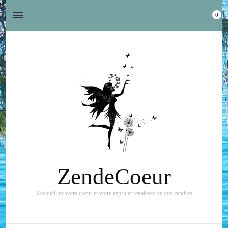
0
ZendeCoeur
Réconciliez votre coeur et votre esprit et renaissez de vos cendres