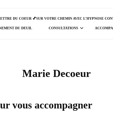
ETTRE DU COEUR 💕SUR VOTRE CHEMIN AVEC L’HYPNOSE CON
NEMENT DU DEUIL
CONSULTATIONS
ACCOMPAG
HYPNOSE
DÉCÈS
CONVERSATIONNELLE
RUPTU
Marie Decoeur
PSYCHOTAROT
FIN DE
ETUDE NUMÉROLOGIQUE
CHANG
ur vous accompagner
BURN 