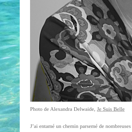
Photo de Alexandra Delwaide,
Je Suis Belle
J’ai entamé un chemin parsemé de nombreuses f