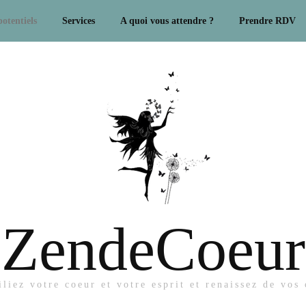
otentiels
Services
A quoi vous attendre ?
Prendre RDV
ZendeCoeur
liez votre coeur et votre esprit et renaissez de vos