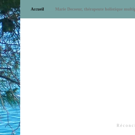
Accueil
Marie Decoeur, thérapeute holistique multip
Réconci