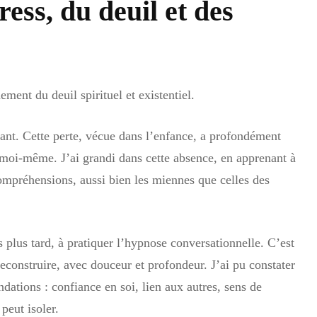
ress, du deuil et des
BUN O
CHANG
D’ORIE
PROFE
ment du deuil spirituel et existentiel.
nt. Cette perte, vécue dans l’enfance, a profondément
moi-même. J’ai grandi dans cette absence, en apprenant à
ompréhensions, aussi bien les miennes que celles des
plus tard, à pratiquer l’hypnose conversationnelle. C’est
econstruire, avec douceur et profondeur. J’ai pu constater
ndations : confiance en soi, lien aux autres, sens de
peut isoler.